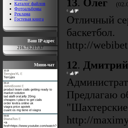
13
.
Олег
(02.
Каталог файлов
Фотоальбомы
0
Реклама
Отличный сер
Гостевая книга
баскетбол.
Ваш IP адрес
http://webibe
216.73.217.37
12
.
Дмитри
Мини-чат
0
Администрат
Предлагаю об
"Шахтерские 
http://maxim