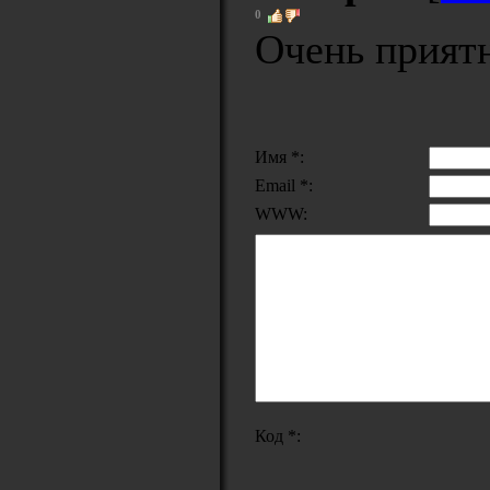
0
Очень приятн
Имя *:
Email *:
WWW:
Код *: