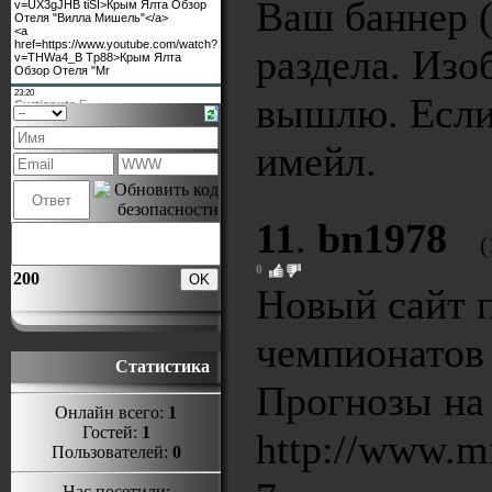
Ваш баннер (
раздела. Изо
вышлю. Если
имейл.
11
.
bn1978
(
0
200
Новый сайт 
чемпионатов 
Статистика
Прогнозы на 
Онлайн всего:
1
Гостей:
1
http://www.m
Пользователей:
0
Нас посетили: