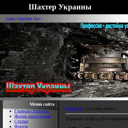
Шахтер Украины
Главная
|
Регистрация
|
Вход
Меню сайта
Главная
»
Гостевая книга
Главная страница
Жизнь шахтерская
Показано
1
-
13
из
13
сообщений
Статьи
Форум