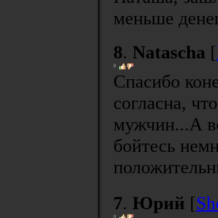
меньше денег
8
.
Natascha
[
0
Спасибо коне
согласна, чт
мужчин...А в
бойтесь немн
положитель
7
.
Юрий
[
Sh
0