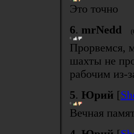
Это точно
6
.
mrNedd
(
0
Прорвемся, м
шахты не про
рабочим из-з
5
.
Юрий
[
Sh
0
Вечная памят
4
.
Юрий
[
Sh