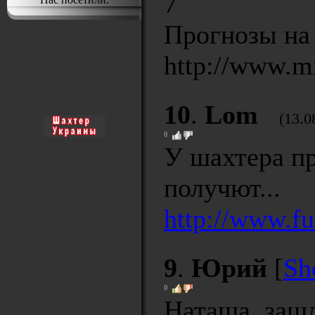
7
Прогнозы на
http://www.m
10
.
Lom
(13.0
0
У шахтера пр
получют...
http://www.fu
9
.
Юрий
[
Sh
0
Наташа, зашл