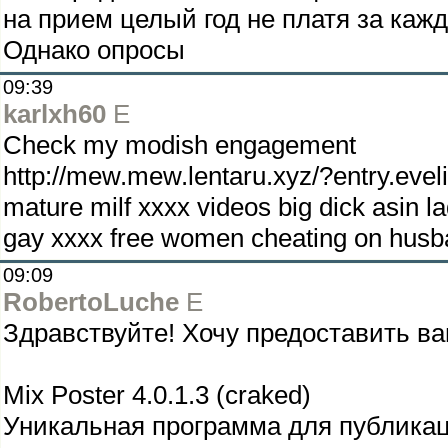
на прием целый год не платя за каж
Однако опросы
09:39
karlxh60
E
Check my modish engagement
http://mew.mew.lentaru.xyz/?entry.evel
mature milf xxxx videos big dick asin la
gay xxxx free women cheating on husb
09:09
RobertoLuche
E
Здравствуйте! Хочу предоставить в
Mix Poster 4.0.1.3 (craked)
Уникальная программа для публикац