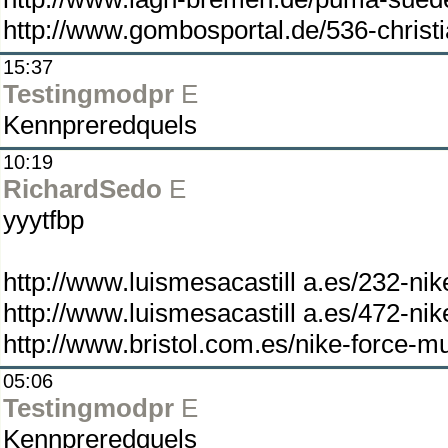
http://www.gombosportal.de/536-christi
15:37
Testingmodpr
E
Kennpreredquels
10:19
RichardSedo
E
yyytfbp
http://www.luismesacastill a.es/232-ni
http://www.luismesacastill a.es/472-ni
http://www.bristol.com.es/nike-force-m
05:06
Testingmodpr
E
Kennpreredquels