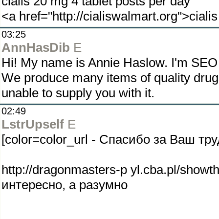
cialis 20 mg 4 tablet posts per day
<a href="http://cialiswalmart.org">ciali
03:25
AnnHasDib
E
Hi! My name is Annie Haslow. I'm SEO
We produce many items of quality drug
unable to supply you with it.
02:49
LstrUpself
E
[color=color_url - Спасибо за Ваш тру
http://dragonmasters-p yl.cba.pl/show
интересно, а разумно