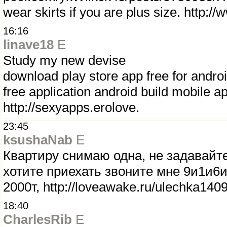
wear skirts if you are plus size. http:/
16:16
linave18
E
Study my new devise
download play store app free for and
free application android build mobile 
http://sexyapps.erolove.
23:45
ksushaNab
E
Квартиру снимаю одна, не задавайте
хотите приехать звоните мне 9и1и6
2000т, http://loveawake.ru/ulechka1409
18:40
CharlesRib
E