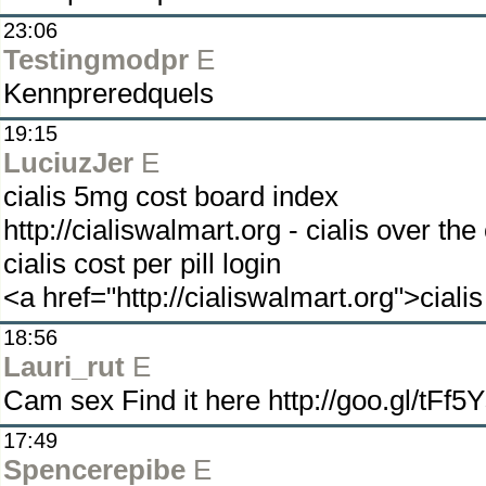
23:06
Testingmodpr
E
Kennpreredquels
19:15
LuciuzJer
E
cialis 5mg cost board index
http://cialiswalmart.org - cialis over th
cialis cost per pill login
<a href="http://cialiswalmart.org">ciali
18:56
Lauri_rut
E
Cam sex Find it here http://goo.gl/tFf5
17:49
Spencerepibe
E