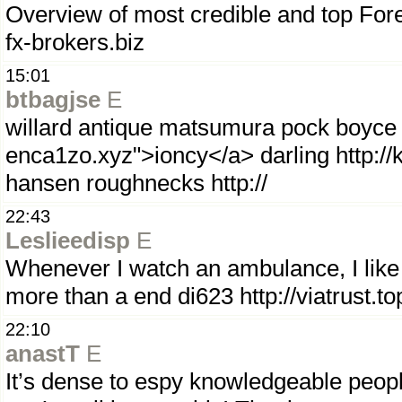
Overview of most credible and top Fo
fx-brokers.biz
15:01
btbagjse
E
willard antique matsumura pock boyce 
enca1zo.xyz">ioncy</a> darling http://k
hansen roughnecks http://
22:43
Leslieedisp
E
Whenever I watch an ambulance, I like t
more than a end di623 http://viatrust.
22:10
anastT
E
It’s dense to espy knowledgeable people