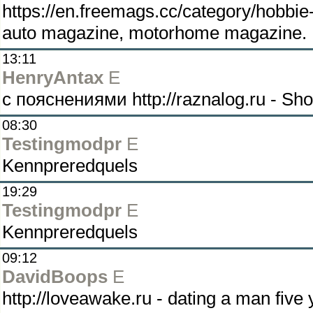
https://en.freemags.cc/category/hobbie-l
auto magazine, motorhome magazine.
13:11
HenryAntax
E
с пояснениями http://raznalog.ru - Sh
08:30
Testingmodpr
E
Kennpreredquels
19:29
Testingmodpr
E
Kennpreredquels
09:12
DavidBoops
E
http://loveawake.ru - dating a man five