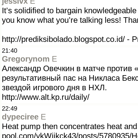
jessivx
E
It’s solidified to bargain knowledgeable
you know what you’re talking less! Th
http://prediksibolado.blogspot.co.id/ - 
21:40
Gregorynom
E
Александр Овечкин в матче против 
результативный пас на Никласа Бек
звездой игрового дня в НХЛ.
http://www.alt.kp.ru/daily/
22:49
dypeciree
E
Heat pump then concentrates heat and 
pool.com/ykWiikck43/posts/5780935/