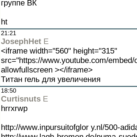
группе ВК
ht
21:21
JosephHet
E
<iframe width="560" height="315"
src="https://www.youtube.com/embed
allowfullscreen ></iframe>
Титан гель для увеличения
18:50
Curtisnuts
E
hrrxrwp
http://www.inpursuitofglor y.nl/500-adi
http://www.lagh-bremen.de/puma-suede