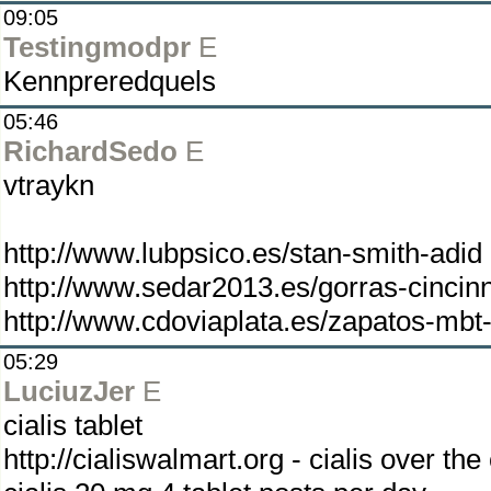
09:05
Testingmodpr
E
Kennpreredquels
05:46
RichardSedo
E
vtraykn
http://www.lubpsico.es/stan-smith-adid
http://www.sedar2013.es/gorras-cincinn
http://www.cdoviaplata.es/zapatos-mbt
05:29
LuciuzJer
E
cialis tablet
http://cialiswalmart.org - cialis over the