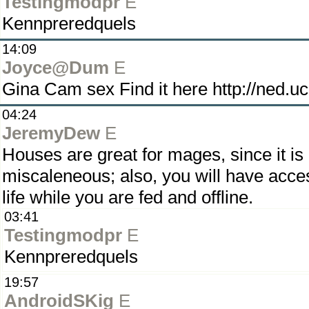
Testingmodpr
E
Kennpreredquels
14:09
Joyce@Dum
E
Gina Cam sex Find it here http://ned.u
04:24
JeremyDew
E
Houses are great for mages, since it is 
miscaleneous; also, you will have acc
life while you are fed and offline.
03:41
Testingmodpr
E
Kennpreredquels
19:57
AndroidSKig
E