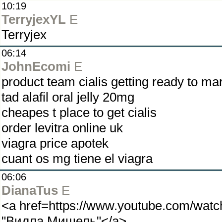
10:19
TerryjexYL
E
Terryjex
06:14
JohnEcomi
E
product team cialis getting ready to mar
tad alafil oral jelly 20mg
cheapes t place to get cialis
order levitra online uk
viagra price apotek
cuant os mg tiene el viagra
06:06
DianaTus
E
<a href=https://www.youtube.com/wa
"Вилла Мишель"</a>