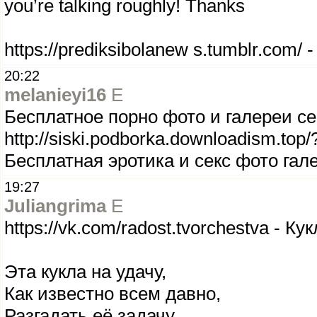
you’re talking roughly! Thanks
https://prediksibolanew s.tumblr.com/ -
20:22
melanieyi16
E
Бесплатное порно фото и галереи се
http://siski.podborka.downloadism.top/
Бесплатная эротика и секс фото гал
19:27
Juliangrima
E
https://vk.com/radost.tvorchestva - К
Эта кукла на удачу,
Как известно всем давно,
Разгадать её задачу,