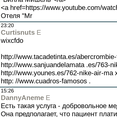
<a href=https://www.youtube.com/w
Отеля "Mr
23:20
Curtisnuts
E
wixcfdo
http://www.tacadetinta.es/abercrombie-
http://www.sanjuandelamata .es/763-nik
http://www.younes.es/762-nike-air-ma 
http: //www.cuadros-famosos .
15:26
DannyAneme
E
Есть такая услуга - добровольное м
Она предполагает, что пациент плат