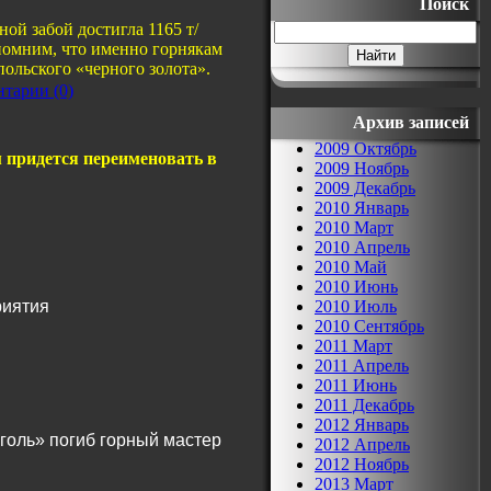
Поиск
тной забой достигла 1165 т/
помним, что именно горнякам
ольского «черного золота».
тарии (0)
Архив записей
2009 Октябрь
 придется переименовать в
2009 Ноябрь
2009 Декабрь
2010 Январь
2010 Март
2010 Апрель
2010 Май
2010 Июнь
риятия
2010 Июль
2010 Сентябрь
2011 Март
2011 Апрель
2011 Июнь
2011 Декабрь
2012 Январь
голь» погиб горный мастер
2012 Апрель
2012 Ноябрь
2013 Март