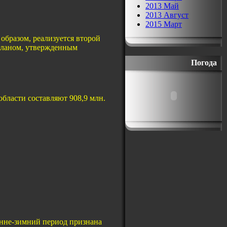
2013 Май
2013 Август
2015 Март
образом, реализуется второй
 Планом, утвержденным
Погода
бласти составляют 908,9 млн.
енне-зимний период признана