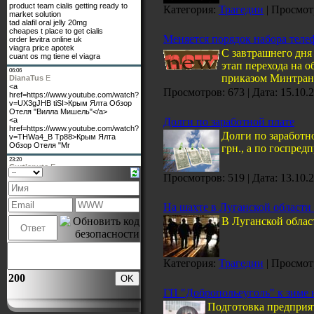
Категория:
Трагедии
| Просмотр
Mеняется порядок набора теле
С завтрашнего дня
этап перехода на 
приказом Минтранс
Просмотров: 673 | Дата:
15.10.
Долги по заработной плате
Долги по заработн
грн., а по госпред
Просмотров: 519 | Дата:
13.10.
На шахте в Луганской области
В Луганской облас
Категория:
Трагедии
| Просмотр
200
ГП "Добропольеуголь" к зиме 
Подготовка предприя