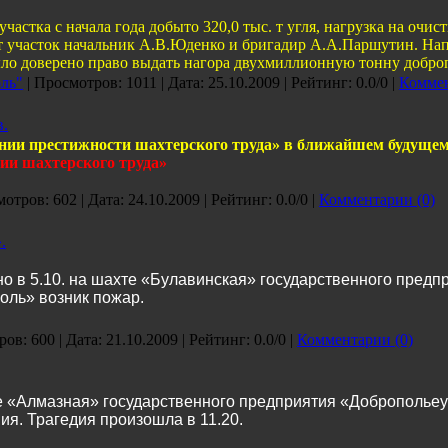
м участка с начала года добыто 320,0 тыс. т угля, нагрузка на очис
т участок начальник А.В.Юденко и бригадир А.А.Паршутин. На
ло доверено право выдать нагора двухмиллионную тонну доброп
ль"
| Просмотров: 1011 | Дата:
25.10.2009
| Рейтинг: 0.0/0 |
Коммен
в.
ии престижности шахтерского труда» в ближайшем будущем
ии шахтерского труда»
отров: 602 | Дата:
24.10.2009
| Рейтинг: 0.0/0 |
Комментарии (0)
.
 в 5.10. на шахте «Булавинская» государственного предп
оль» возник пожар.
ов: 600 | Дата:
21.10.2009
| Рейтинг: 0.0/0 |
Комментарии (0)
е «Алмазная» государственного предприятия «Добропольеу
ия. Трагедия произошла в 11.20.