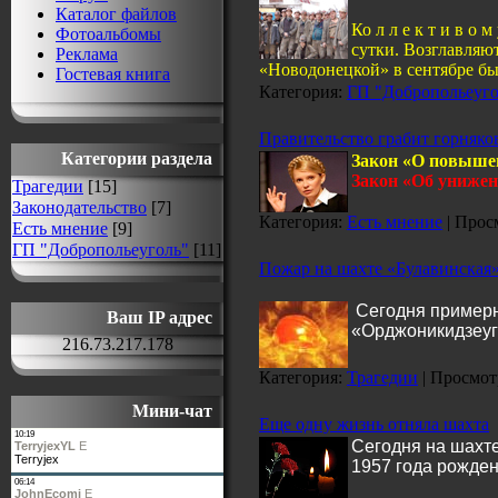
Каталог файлов
Ко л л е к т и в о 
Фотоальбомы
сутки. Возглавляю
Реклама
«Новодонецкой» в сентябре бы
Гостевая книга
Категория:
ГП "Добропольеуго
Правительство грабит горняко
Категории раздела
Закон «О повышен
Закон «Об унижен
Трагедии
[15]
Законодательство
[7]
Категория:
Есть мнение
| Просм
Есть мнение
[9]
ГП "Добропольеуголь"
[11]
Пожар на шахте «Булавинская»
Сегодня примерно
Ваш IP адрес
«Орджоникидзеуг
216.73.217.178
Категория:
Трагедии
| Просмотр
Мини-чат
Еще одну жизнь отняла шахта
Сегодня на шахт
1957 года рожден