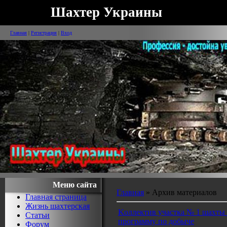
Шахтер Украины
Главная
|
Регистрация
|
Вход
Меню сайта
Главная
»
Архив материалов
Главная страница
Жизнь шахтерская
Kоллектив участка № 1 шахты
Статьи
программу по добыче
Форум