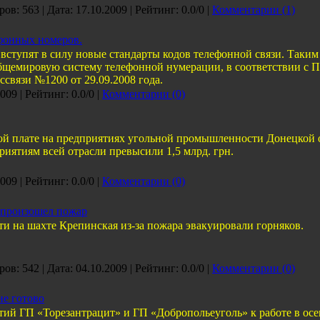
ов: 563 | Дата:
17.10.2009
| Рейтинг: 0.0/0 |
Комментарии (1)
фонных номеров.
 вступят в силу новые стандарты кодов телефонной связи. Таким 
общемировую систему телефонной нумерации, в соответствии с
связи №1200 от 29.09.2008 года.
2009
| Рейтинг: 0.0/0 |
Комментарии (0)
ой плате на предприятиях угольной промышленности Донецкой о
приятиям всей отрасли превысили 1,5 млрд. грн.
2009
| Рейтинг: 0.0/0 |
Комментарии (0)
 произошел пожар
ти на шахте Крепинская из-за пожара эвакуировали горняков.
ов: 542 | Дата:
04.10.2009
| Рейтинг: 0.0/0 |
Комментарии (0)
не готово
тий ГП «Торезантрацит» и ГП «Добропольеуголь» к работе в ос