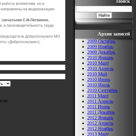
Поиск
 работы коллектива, но и
и направлены на модернизацию
 (
начальник С.М.Литвинюк,
ки, а производительность труда
Архив записей
 председатель Добропольского МО
2009 Октябрь
хты «Добропольская»),
2009 Ноябрь
2009 Декабрь
2010 Январь
2010 Март
2010 Апрель
2010 Май
2010 Июнь
2010 Июль
2010 Сентябрь
2011 Март
ели.
2011 Апрель
2011 Июнь
2011 Декабрь
2012 Январь
2012 Апрель
2012 Ноябрь
2013 Март