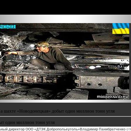
а шахте «Новодонецкая» добыт один миллион тонн угля
ыт один миллион тонн угля
ьный директор ООО «ДТЭК Добропольеуголь»
Владимир Панибратченко
от