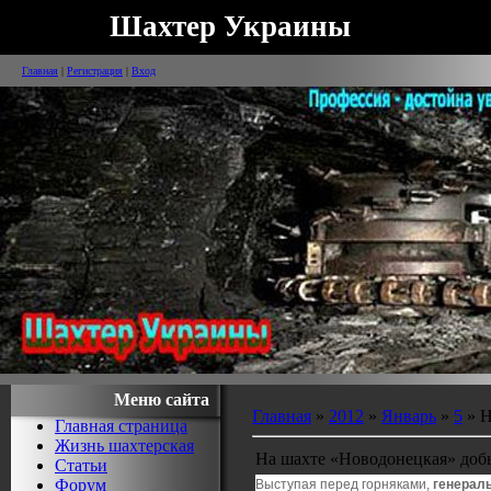
Шахтер Украины
Главная
|
Регистрация
|
Вход
Меню сайта
Главная
»
2012
»
Январь
»
5
» Н
Главная страница
Жизнь шахтерская
На шахте «Новодонецкая» доб
Статьи
Форум
Выступая перед горняками,
генерал