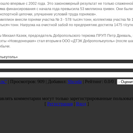
шло впервые с 2002 года. Это закономерный результат не только слаженной
мма финансирования с начала года превысила 53 миллиона гривен. Они был
анспортной цепочки, улучшение условий труда горняков».
ллион внесли горняки участка № 3 - 578 тысяч тонн, коллектива участка № 1
тысяч тонн. Нагрузка на очистной забой по предприятию достигла 1475 т/сут
ы Михаил Казюк, председатель Добропольского теркома ПРУП Петр Древаль,
хты «Новодонецкая» стал вторым в ООО «ДТЭК Добропольеуголь» (после ша
обычи.
льеуголь»
ль"
|
Просмотров
: 909 |
Добавил
:
Shcoda
|
Рейтинг
: 0.0/0 |
авлять комментарии могут только зарегистрированные пользоват
[
Регистрация
|
Вход
]