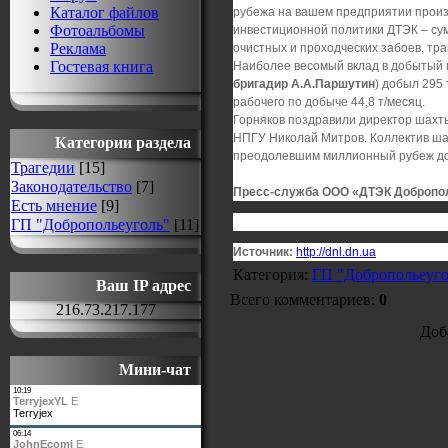
Каталог файлов
рубежа на вашем предприятии произо
Фотоальбомы
инвестиционной политики ДТЭК – су
Реклама
очистных и проходческих забоев, тр
Гостевая книга
Наиболее весомый вклад в добытый ми
бригадир А.А.Паршутин
) добыл 295 
рабочего по добыче 44,8 т/месяц.
Горняков поздравили директор шахт
НПГУ Николай Митров. Коллектив ша
Категории раздела
преодолевшим миллионный рубеж д
Трагедии
[15]
Законодательство
[7]
Пресс-служба ООО «ДТЭК Добропо
Есть мнение
[9]
ГП "Добропольеуголь"
[11]
Источник:
http://dnl.dn.ua
Категория
:
ГП "Добропольеуго
Ваш IP адрес
Всего комментариев
:
0
216.73.217.177
Доб
Мини-чат